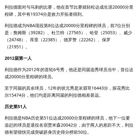
利拉德面对与马刺的比赛，他在首节比赛就轻松达成生涯20000分里
程碑，其中有19374分是效力开拓者得到。
利拉德成为NBA现役第8位达成20000分里程碑的球员，前7位分别
是：詹姆斯（39282）、杜兰特（27565）、哈登（25053）、威少
（24748）、库里（22385）、德罗赞（22262）、保罗
（21951）。
2012届第一人
利拉德作为2012年的首轮6号秀，他还是同届选秀球员当中，首位达
成20000分里程碑的球员。
至于同届的其余球员，12年的状元秀是浓眉哥16443分，探花秀比
尔15474分，他们均是距离同届的利拉德相差甚远。
历史第51人
利拉德是NBA历史第51位达成20000分里程碑的球员，他下一位要
追赶的球员是退役名宿贾米森20042分，由于两人的差距不大，利拉
德有望很快完成突破跻身历史得分榜前50位。