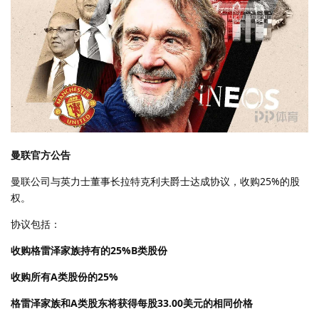
曼联官方公告
曼联公司与英力士董事长拉特克利夫爵士达成协议，收购25%的股
权。
协议包括：
收购格雷泽家族持有的25%B类股份
收购所有A类股份的25%
格雷泽家族和A类股东将获得每股33.00美元的相同价格