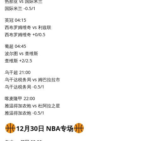
热那亚 vs 国际米兰
国际米兰 -0.5/1
英冠 04:15
西布罗姆维奇 vs 利兹联
西布罗姆维奇 +0/0.5
葡超 04:45
波尔图 vs 查维斯
查维斯 +2/2.5
乌干超 21:00
乌干达税务局 vs 姆巴拉拉市
乌干达税务局 -0.5/1
喀麦隆甲 22:00
雅温得加农炮 vs 杜阿拉之星
雅温得加农炮 -0.5/1
12月30日 NBA专场