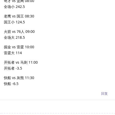
奇才 vs 篮网 08:00
全场小 242.5
老鹰 vs 国王 08:30
国王小 124.5
火箭 vs 76人 09:00
全场大 218.5
掘金 vs 雷霆 10:00
雷霆大 114
开拓者 vs 马刺 11:00
开拓者 -3.5
快船 vs 灰熊 11:30
快船 -6.5
回复