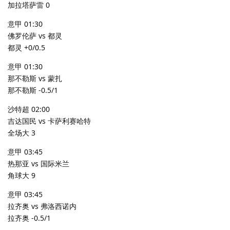
加拉塔萨雷 0
意甲 01:30
佛罗伦萨 vs 都灵
都灵 +0/0.5
意甲 01:30
那不勒斯 vs 蒙扎
那不勒斯 -0.5/1
沙特超 02:00
吉达国民 vs 卡萨利赛哈特
全场大 3
意甲 03:45
热那亚 vs 国际米兰
角球大 9
意甲 03:45
拉齐奥 vs 弗洛西诺内
拉齐奥 -0.5/1