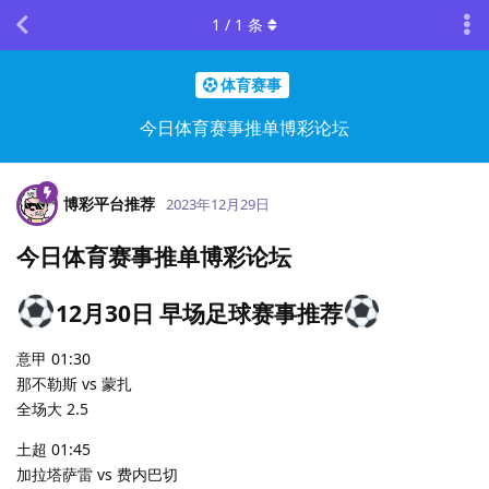
1
/
1
条
体育赛事
今日体育赛事推单博彩论坛
博彩平台推荐
2023年12月29日
今日体育赛事推单博彩论坛
12月30日 早场足球赛事推荐
意甲 01:30
那不勒斯 vs 蒙扎
全场大 2.5
土超 01:45
加拉塔萨雷 vs 费内巴切