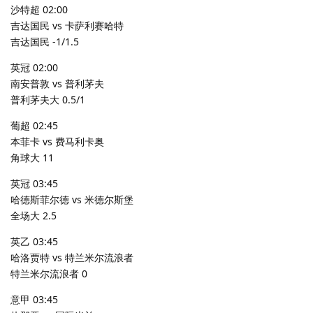
沙特超 02:00
吉达国民 vs 卡萨利赛哈特
吉达国民 -1/1.5
英冠 02:00
南安普敦 vs 普利茅夫
普利茅夫大 0.5/1
葡超 02:45
本菲卡 vs 费马利卡奥
角球大 11
英冠 03:45
哈德斯菲尔德 vs 米德尔斯堡
全场大 2.5
英乙 03:45
哈洛贾特 vs 特兰米尔流浪者
特兰米尔流浪者 0
意甲 03:45