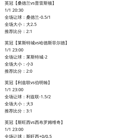
英冠【桑德兰vs普雷斯顿】
1/1 20:30
全场让球：桑德兰-0.5/1
全场大小：大2.5
推荐比分：2:1
英冠【莱斯特城vs哈德斯菲尔德】
1/1 23:00
全场让球：莱斯特城-2
全场大小：小3
推荐比分：2:0
英冠【利兹联vs伯明翰】
1/1 23:00
全场让球：利兹联-1.5/2
全场大小：大3
推荐比分：3:1
英冠【斯旺西vs西布罗姆维奇】
1/1 23:00
全场让球：斯旺西+0/0.5