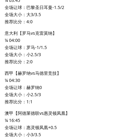
¼ 03:45
全场让球：巴黎圣日耳曼-1.5/2
全场大小：大3/3.5
推荐比分：4:0
意大利【罗马vs克雷莫纳】
¼ 04:00
全场让球：罗马-1/1.5
全场大小：小2.5/3
推荐比分：2:0
西甲【赫罗纳vs马德里竞技】
¼ 04:30
全场让球：赫罗纳0
全场大小：小2.5/3
推荐比分：1:1
澳甲【阿德莱德联vs惠灵顿凤凰】
¼ 16:45
全场让球：惠灵顿凤凰+0.5
全场大小：小3/3.5