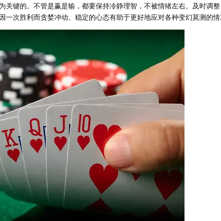
为关键的。不管是赢是输，都要保持冷静理智，不被情绪左右。及时调整
因一次胜利而贪婪冲动。稳定的心态有助于更好地应对各种变幻莫测的情