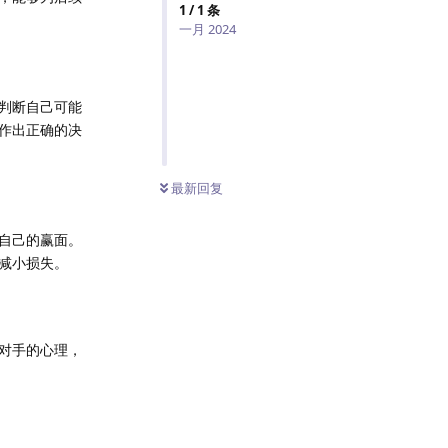
1
/
1
条
一月 2024
判断自己可能
作出正确的决
最新回复
自己的赢面。
减小损失。
对手的心理，