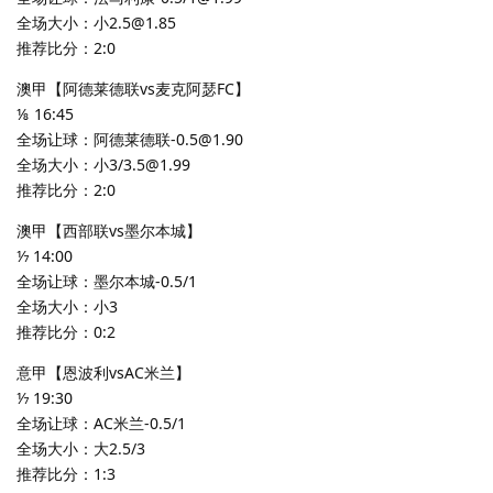
全场大小：小2.5@1.85
推荐比分：2:0
澳甲【阿德莱德联vs麦克阿瑟FC】
⅛ 16:45
全场让球：阿德莱德联-0.5@1.90
全场大小：小3/3.5@1.99
推荐比分：2:0
澳甲【西部联vs墨尔本城】
⅐ 14:00
全场让球：墨尔本城-0.5/1
全场大小：小3
推荐比分：0:2
意甲【恩波利vsAC米兰】
⅐ 19:30
全场让球：AC米兰-0.5/1
全场大小：大2.5/3
推荐比分：1:3