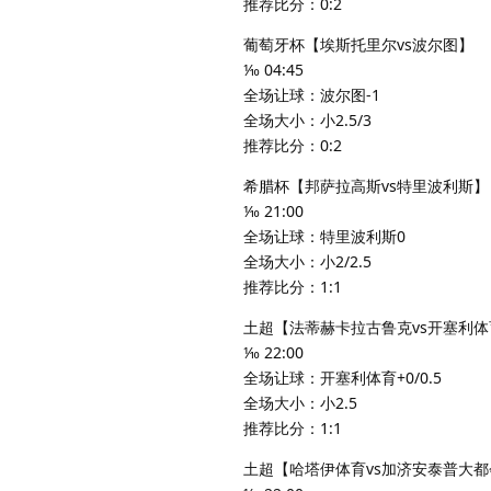
推荐比分：0:2
葡萄牙杯【埃斯托里尔vs波尔图】
⅒ 04:45
全场让球：波尔图-1
全场大小：小2.5/3
推荐比分：0:2
希腊杯【邦萨拉高斯vs特里波利斯】
⅒ 21:00
全场让球：特里波利斯0
全场大小：小2/2.5
推荐比分：1:1
土超【法蒂赫卡拉古鲁克vs开塞利体
⅒ 22:00
全场让球：开塞利体育+0/0.5
全场大小：小2.5
推荐比分：1:1
土超【哈塔伊体育vs加济安泰普大都