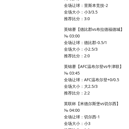
全场让球：里斯本竞技-2
全场大小：小3/3.5
推荐比分：3:0
英锦赛【德比郡vs布拉德福德城】
⅒ 03:00
全场让球：德比郡-0.5/1
全场大小：小2.5/3
推荐比分：2:0
英锦赛【AFC温布尔登vs牛津联】
⅒ 03:45
全场让球：AFC温布尔登+0/0.5
全场大小：大2.5/3
推荐比分：2:2
英联杯【米德尔斯堡vs切尔西】
⅒ 04:00
全场让球：切尔西-1
全场大小：小3