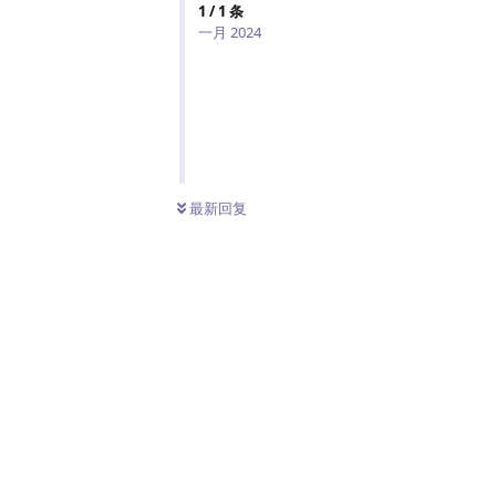
1
/
1
条
一月 2024
最新回复