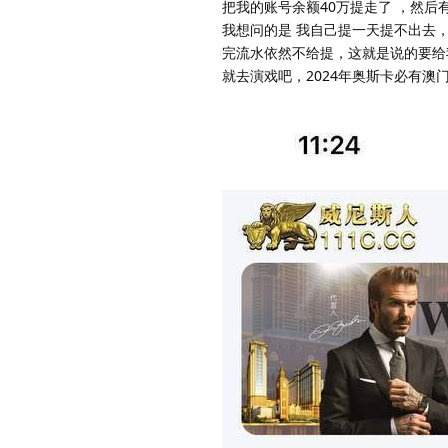
把我的账号余额40万提走了 ，然
我想问的是 我自己提一天提不出去
完流水依然不给提，这就是说的要给
就去演戏吧，2024年奥斯卡必有澳