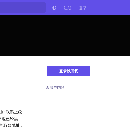
注册
登录
登录以回复
最早内容
护 联系上级
正也已经黑
的取款地址，