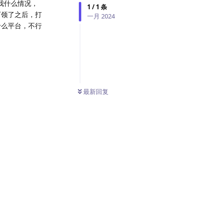
我什么情况，
1
/
1
条
万领了之后，打
一月 2024
什么平台，不行
最新回复