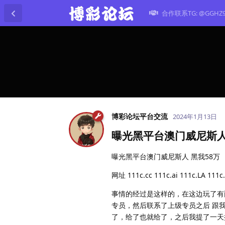
合作联系TG: @GGHZ
博彩论坛平台交流
2024年1月13日
曝光黑平台澳门威尼斯人
曝光黑平台澳门威尼斯人 黑我58万
网址 111c.cc 111c.ai 111c.LA 111c.
事情的经过是这样的，在这边玩了有
专员，然后联系了上级专员之后 跟
了，给了也就给了，之后我提了一天