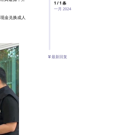
1
/
1
条
一月 2024
将现金兑换成人
最新回复