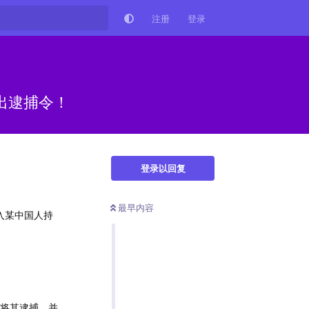
注册
登录
出逮捕令！
登录以回复
最早内容
入某中国人持
宅将其逮捕，并