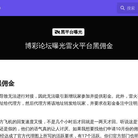
9
黑平台曝光
博彩论坛曝光雷火平台黑佣金
黑佣金
导致无法进行对接，因此无法吸引新增玩家参加并提供彩金。此外，雷火
址给代理方，然后代理方将该地址转发给玩家，并要求在彩金备注中注明是
方飞机的回复速度又慢，不是几个小时后才回就是一两天才回。听说这是
还是假的，他们的语气真的让人讨厌。如果我想要找他们申请10月份的
已经达成了官方代理图上所写的活跃要求，有17个活跃。你们官方部门也