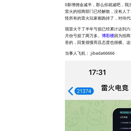
0新增佣金减半，那么你就减吧，我
雷火的招商部门已经解散，没有人了
怪所有的雷火玩家都跑掉了，对待代
我雷火干了半年亏损已经累计达到六
月份亏损了两万多。
博彩楼
因为招商
吞的，回复很慢而且态度也很横。这
当事人飞机： jibada66666