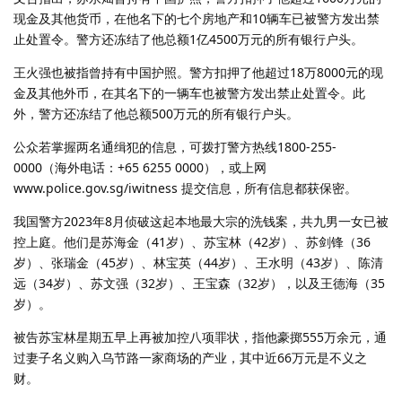
现金及其他货币，在他名下的七个房地产和10辆车已被警方发出禁
止处置令。警方还冻结了他总额1亿4500万元的所有银行户头。
王火强也被指曾持有中国护照。警方扣押了他超过18万8000元的现
金及其他外币，在其名下的一辆车也被警方发出禁止处置令。此
外，警方还冻结了他总额500万元的所有银行户头。
公众若掌握两名通缉犯的信息，可拨打警方热线1800-255-
0000（海外电话：+65 6255 0000），或上网
www.police.gov.sg/iwitness 提交信息，所有信息都获保密。
我国警方2023年8月侦破这起本地最大宗的洗钱案，共九男一女已被
控上庭。他们是苏海金（41岁）、苏宝林（42岁）、苏剑锋（36
岁）、张瑞金（45岁）、林宝英（44岁）、王水明（43岁）、陈清
远（34岁）、苏文强（32岁）、王宝森（32岁），以及王德海（35
岁）。
被告苏宝林星期五早上再被加控八项罪状，指他豪掷555万余元，通
过妻子名义购入乌节路一家商场的产业，其中近66万元是不义之
财。