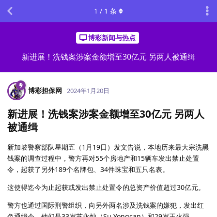
1
/
1
条
博彩新闻与热点
新进展！洗钱案涉案金额增至30亿元 另两人被通缉
博彩担保网
2024年1月20日
新进展！洗钱案涉案金额增至30亿元 另两人
被通缉
新加坡警察部队星期五（1月19日）发文告说，本地历来最大宗洗黑
钱案的调查过程中，警方再对55个房地产和15辆车发出禁止处置
令，起获了另外189个名牌包、34件珠宝和五只名表。
这使得迄今为止起获或发出禁止处置令的总资产价值超过30亿元。
警方也通过国际刑警组织，向另外两名涉及洗钱案的嫌犯，发出红
色通缉令。他们是33岁苏永灿（Su Yongcan）和29岁王火强