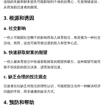
连续的失败和财务损失可能影响到个体的自尊心，引发情绪波动，
从而加剧沉迷者的困境。
3. 根源和诱因
a. 社交影响
一些人可能因社交圈子的影响而加入体育投注，将其视为一种社交
活动。然而，这也可能导致过度的投入和竞争心态。
b. 快速获取财富的期望
一些人被体育投注中快速获取财富的期望所吸引。这种期望可能导
致不切实际的投注决策，进而加深沉迷。
c. 缺乏合理的投注观念
沉迷者往往缺乏对投注的理性认识，可能把投注当作一种解决经济
问题的手段，而非健康的娱乐方式。
4. 预防和帮助