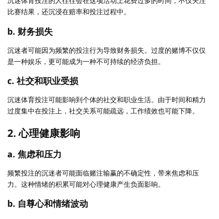
沉迷体育投注的人往往会在这项活动上花费过多的时间，不仅关注
比赛结果，还沉浸在赔率和投注过程中。
b. 财务损失
沉迷者可能因为频繁的投注行为导致财务损失。过度的赌博不仅仅
是一种娱乐，更可能成为一种不可持续的经济负担。
c. 社交和职业受损
沉迷体育投注可能影响到个体的社交和职业生活。由于时间和精力
过度集中在投注上，社交关系可能疏远，工作绩效也可能下降。
2. 心理健康影响
a. 焦虑和压力
频繁投注的沉迷者可能面临赌注输赢的不确定性，带来焦虑和压
力。这种情绪的积累可能对心理健康产生负面影响。
b. 自尊心和情绪波动