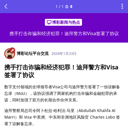
1
/
1
条
博彩新闻与热点
携手打击诈骗和经济犯罪！迪拜警方和Visa签署了协议
博彩论坛平台交流
2024年1月23日
携手打击诈骗和经济犯罪！迪拜警方和Visa
签署了协议
数字支付领域的全球领导者Visa公司与迪拜警方签署了一份谅解备
忘录（MoU），该协议强调了两家机构打击诈骗和金融犯罪的承
诺，同时加强了双方的长期合作伙伴关系。
迪拜警察局总司令阿卜杜拉·哈利法·马里（Abdullah Khalifa Al
Marri）和 Visa 中美洲、中东和非洲地区风险官 Charles Lobo 签
署了谅解备忘录。