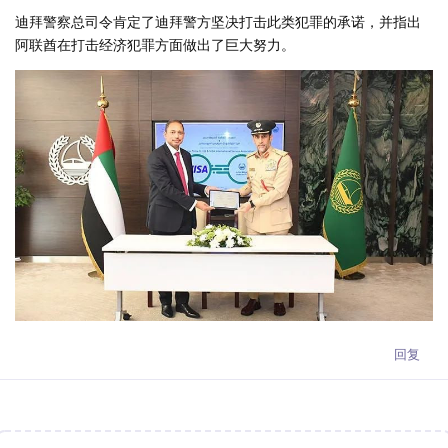
迪拜警察总司令肯定了迪拜警方坚决打击此类犯罪的承诺，并指出
阿联酋在打击经济犯罪方面做出了巨大努力。
回复