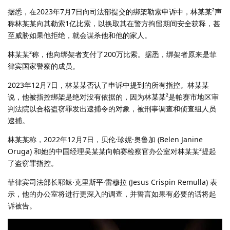
据悉，在2023年7月7日向司法部提交的绑架勒索申诉中，林某某²声
称林某某向其勒索1亿比索，以换取其在警方拘留期间安全获释，甚
至威胁如果他拒绝，就会谋杀他和他的家人。
林某某²称，他向绑架者支付了200万比索。据悉，绑架者原来是菲
律宾国家警察的成员。
2023年12月7日，林某某否认了申诉中提到的所有指控。林某某
说，他被指控绑架是绝对没有依据的，因为林某某²是帕赛市地区审
判法院以合格盗窃罪发出逮捕令的对象，被刑事调查和侦查组人员
逮捕。
林某某称，2022年12月7日，贝伦·珍妮·奥鲁加 (Belen Janine
Oruga) 和她的中国经理吴某某向帕赛检察官办公室对林某某²提起
了盗窃罪指控。
菲律宾司法部长耶稣·克里斯平·雷穆拉 (Jesus Crispin Remulla) 表
示，他的办公室将进行更深入的调查，并誓言如果有必要的话将起
诉被告。