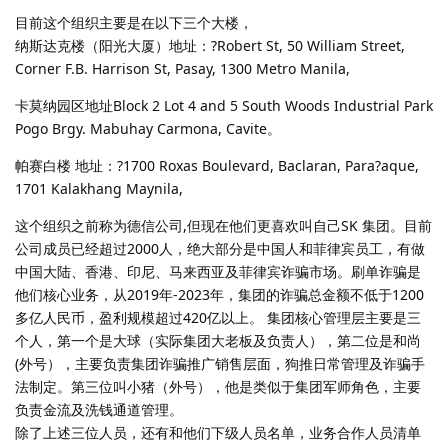
目前这个组织主要是在以下三个大楼，
纳斯达克楼（阳光大厦）地址：?Robert St, 50 William Street,
Corner F.B. Harrison St, Pasay, 1300 Metro Manila,
卡莫纳园区地址Block 2 Lot 4 and 5 South Woods Industrial Park
Pogo Brgy. Mabuhay Carmona, Cavite。
帕赛白楼 地址：?1700 Roxas Boulevard, Baclaran, Para?aque,
1701 Kalakhang Maynila,
这个组织之前称为德信公司,但现在他们更喜欢叫自己SK 集团。目前
公司成员已经超过2000人，绝大部分是中国人和菲律宾员工，有做
中国大陆、香港、印尼、马来西亚及菲律宾诈骗市场。刷单诈骗是
他们核心业务，从2019年-2023年，集团的诈骗总金额不低于1200
多亿人民币，盈利规模超过420亿以上。 集团核心管理层主要是三
个人，第一个是大球（实际集团大老板及负责人），第二位是和尚
(外号），主要负责集团诈骗推广销售层面，狗推日常管理及诈骗手
法制定。第三位叫小猪（外号），他是类似于集团军师角色，主要
负责金流及洗钱通道管理。
除了上述三位人员，还有和他们下级人员名单，业务合作人员清单