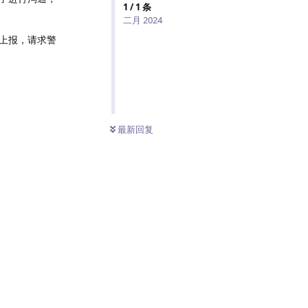
1
/
1
条
二月 2024
上报，请求警
最新回复