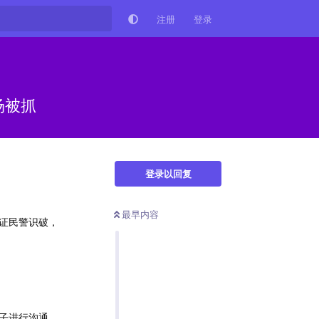
注册
登录
场被抓
登录以回复
最早内容
证民警识破，
。
子进行沟通，