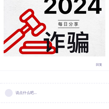
回复
说点什么吧...