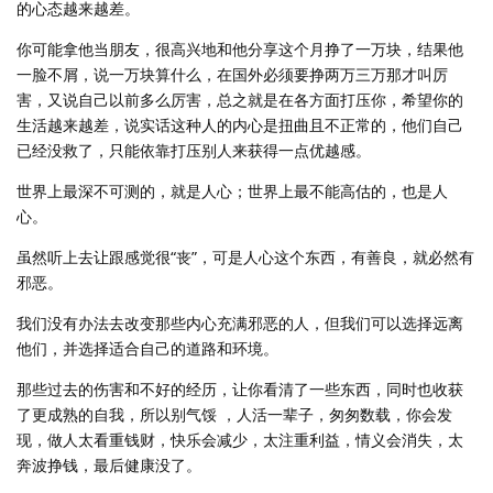
的心态越来越差。
你可能拿他当朋友，很高兴地和他分享这个月挣了一万块，结果他
一脸不屑，说一万块算什么，在国外必须要挣两万三万那才叫厉
害，又说自己以前多么厉害，总之就是在各方面打压你，希望你的
生活越来越差，说实话这种人的内心是扭曲且不正常的，他们自己
已经没救了，只能依靠打压别人来获得一点优越感。
世界上最深不可测的，就是人心；世界上最不能高估的，也是人
心。
虽然听上去让跟感觉很“丧”，可是人心这个东西，有善良，就必然有
邪恶。
我们没有办法去改变那些内心充满邪恶的人，但我们可以选择远离
他们，并选择适合自己的道路和环境。
那些过去的伤害和不好的经历，让你看清了一些东西，同时也收获
了更成熟的自我，所以别气馁 ，人活一辈子，匆匆数载，你会发
现，做人太看重钱财，快乐会减少，太注重利益，情义会消失，太
奔波挣钱，最后健康没了。