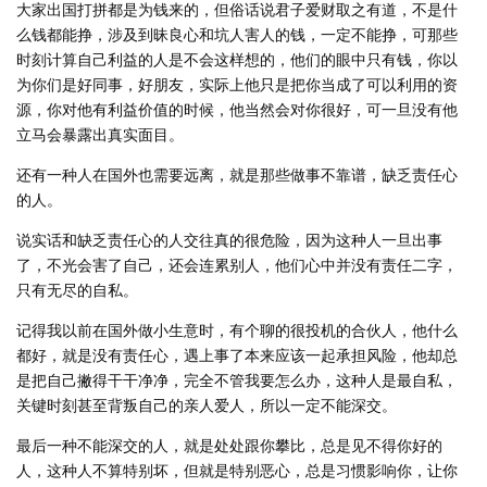
大家出国打拼都是为钱来的，但俗话说君子爱财取之有道，不是什
么钱都能挣，涉及到昧良心和坑人害人的钱，一定不能挣，可那些
时刻计算自己利益的人是不会这样想的，他们的眼中只有钱，你以
为你们是好同事，好朋友，实际上他只是把你当成了可以利用的资
源，你对他有利益价值的时候，他当然会对你很好，可一旦没有他
立马会暴露出真实面目。
还有一种人在国外也需要远离，就是那些做事不靠谱，缺乏责任心
的人。
说实话和缺乏责任心的人交往真的很危险，因为这种人一旦出事
了，不光会害了自己，还会连累别人，他们心中并没有责任二字，
只有无尽的自私。
记得我以前在国外做小生意时，有个聊的很投机的合伙人，他什么
都好，就是没有责任心，遇上事了本来应该一起承担风险，他却总
是把自己撇得干干净净，完全不管我要怎么办，这种人是最自私，
关键时刻甚至背叛自己的亲人爱人，所以一定不能深交。
最后一种不能深交的人，就是处处跟你攀比，总是见不得你好的
人，这种人不算特别坏，但就是特别恶心，总是习惯影响你，让你