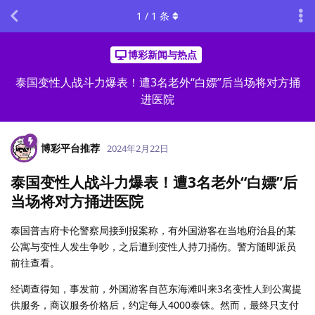
1
/
1
条
博彩新闻与热点
泰国变性人战斗力爆表！遭3名老外“白嫖”后当场将对方捅
进医院
博彩平台推荐
2024年2月22日
泰国变性人战斗力爆表！遭3名老外“白嫖”后
当场将对方捅进医院
泰国普吉府卡伦警察局接到报案称，有外国游客在当地府治县的某
公寓与变性人发生争吵，之后遭到变性人持刀捅伤。警方随即派员
前往查看。
经调查得知，事发前，外国游客自芭东海滩叫来3名变性人到公寓提
供服务，商议服务价格后，约定每人4000泰铢。然而，最终只支付