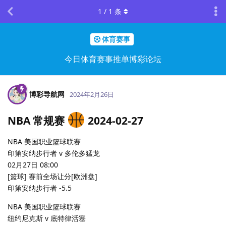
1
/
1
条
体育赛事
今日体育赛事推单博彩论坛
博彩导航网
2024年2月26日
NBA 常规赛
2024-02-27
NBA 美国职业篮球联赛
印第安纳步行者 v 多伦多猛龙
02月27日 08:00
[篮球] 赛前全场让分[欧洲盘]
印第安纳步行者 -5.5
NBA 美国职业篮球联赛
纽约尼克斯 v 底特律活塞