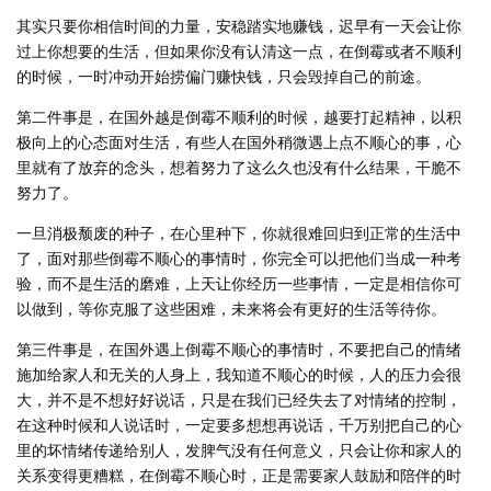
其实只要你相信时间的力量，安稳踏实地赚钱，迟早有一天会让你
过上你想要的生活，但如果你没有认清这一点，在倒霉或者不顺利
的时候，一时冲动开始捞偏门赚快钱，只会毁掉自己的前途。
第二件事是，在国外越是倒霉不顺利的时候，越要打起精神，以积
极向上的心态面对生活，有些人在国外稍微遇上点不顺心的事，心
里就有了放弃的念头，想着努力了这么久也没有什么结果，干脆不
努力了。
一旦消极颓废的种子，在心里种下，你就很难回归到正常的生活中
了，面对那些倒霉不顺心的事情时，你完全可以把他们当成一种考
验，而不是生活的磨难，上天让你经历一些事情，一定是相信你可
以做到，等你克服了这些困难，未来将会有更好的生活等待你。
第三件事是，在国外遇上倒霉不顺心的事情时，不要把自己的情绪
施加给家人和无关的人身上，我知道不顺心的时候，人的压力会很
大，并不是不想好好说话，只是在我们已经失去了对情绪的控制，
在这种时候和人说话时，一定要多想想再说话，千万别把自己的心
里的坏情绪传递给别人，发脾气没有任何意义，只会让你和家人的
关系变得更糟糕，在倒霉不顺心时，正是需要家人鼓励和陪伴的时