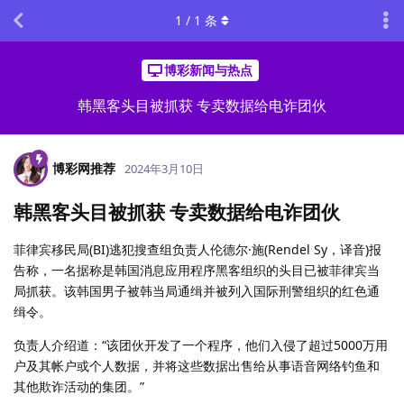
1
/
1
条
博彩新闻与热点
韩黑客头目被抓获 专卖数据给电诈团伙
博彩网推荐
2024年3月10日
韩黑客头目被抓获 专卖数据给电诈团伙
菲律宾移民局(BI)逃犯搜查组负责人伦德尔·施(Rendel Sy，译音)报
告称，一名据称是韩国消息应用程序黑客组织的头目已被菲律宾当
局抓获。该韩国男子被韩当局通缉并被列入国际刑警组织的红色通
缉令。
负责人介绍道：“该团伙开发了一个程序，他们入侵了超过5000万用
户及其帐户或个人数据，并将这些数据出售给从事语音网络钓鱼和
其他欺诈活动的集团。”