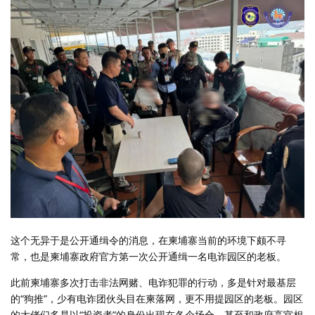
这个无异于是公开通缉令的消息，在柬埔寨当前的环境下颇不寻
常，也是柬埔寨政府官方第一次公开通缉一名电诈园区的老板。
此前柬埔寨多次打击非法网赌、电诈犯罪的行动，多是针对最基层
的“狗推”，少有电诈团伙头目在柬落网，更不用提园区的老板。园区
的大佬们多是以“投资者”的身份出现在各个场合，甚至和政府高官相