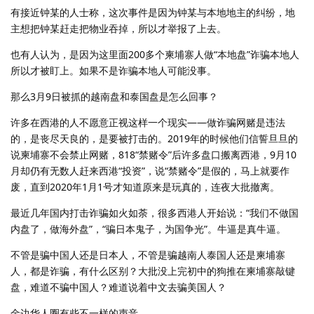
有接近钟某的人士称，这次事件是因为钟某与本地地主的纠纷，地
主想把钟某赶走把物业吞掉，所以才举报了上去。
也有人认为，是因为这里面200多个柬埔寨人做“本地盘”诈骗本地人
所以才被盯上。如果不是诈骗本地人可能没事。
那么3月9日被抓的越南盘和泰国盘是怎么回事？
许多在西港的人不愿意正视这样一个现实——做诈骗网赌是违法
的，是丧尽天良的，是要被打击的。2019年的时候他们信誓旦旦的
说柬埔寨不会禁止网赌，818“禁赌令”后许多盘口搬离西港，9月10
月却仍有无数人赶来西港“投资”，说“禁赌令”是假的，马上就要作
废，直到2020年1月1号才知道原来是玩真的，连夜大批撤离。
最近几年国内打击诈骗如火如荼，很多西港人开始说：“我们不做国
内盘了，做海外盘”，“骗日本鬼子，为国争光”。牛逼是真牛逼。
不管是骗中国人还是日本人，不管是骗越南人泰国人还是柬埔寨
人，都是诈骗，有什么区别？大批没上完初中的狗推在柬埔寨敲键
盘，难道不骗中国人？难道说着中文去骗美国人？
金边华人圈有些不一样的声音。