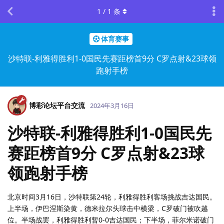
1
/
1
条
体育赛事
沙特联-利雅得胜利1-0国民先赛距榜首9分 C罗点射&23球领
跑射手榜
博彩论坛平台交流
2024年3月16日
沙特联-利雅得胜利1-0国民先
赛距榜首9分 C罗点射&23球
领跑射手榜
北京时间3月16日，沙特联第24轮，利雅得胜利客场挑战吉达国民。
上半场，伊巴涅斯染黄，德米拉尔头球击中横梁，C罗破门被吹越
位。半场战罢，利雅得胜利暂0-0吉达国民；下半场，菲尔米诺破门