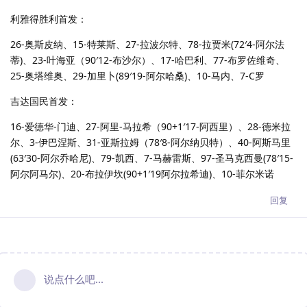
利雅得胜利首发：
26-奥斯皮纳、15-特莱斯、27-拉波尔特、78-拉贾米(72′4-阿尔法
蒂)、23-叶海亚（90′12-布沙尔）、17-哈巴利、77-布罗佐维奇、
25-奥塔维奥、29-加里卜(89′19-阿尔哈桑)、10-马内、7-C罗
吉达国民首发：
16-爱德华-门迪、27-阿里-马拉希（90+1′17-阿西里）、28-德米拉
尔、3-伊巴涅斯、31-亚斯拉姆（78′8-阿尔纳贝特）、40-阿斯马里
(63′30-阿尔乔哈尼)、79-凯西、7-马赫雷斯、97-圣马克西曼(78′15-
阿尔阿马尔)、20-布拉伊坎(90+1′19阿尔拉希迪)、10-菲尔米诺
回复
说点什么吧...