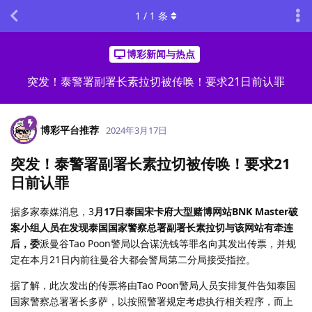
1
/
1
条
博彩新闻与热点
突发！泰警署副署长素拉切被传唤！要求21日前认罪
博彩平台推荐
2024年3月17日
突发！泰警署副署长素拉切被传唤！要求21
日前认罪
据多家泰媒消息，3
月17日泰国宋卡府大型赌博网站BNK Master破
案小组人员在发现泰国国家警察总署副署长素拉切与该网站有牵连
后，委
派曼谷Tao Poon警局以合谋洗钱等罪名向其发出传票，并规
定在本月21日内前往曼谷大都会警局第二分局接受指控。
据了解，此次发出的传票将由Tao Poon警局人员安排复件告知泰国
国家警察总署署长多萨，以按照警署规定考虑执行相关程序，而上