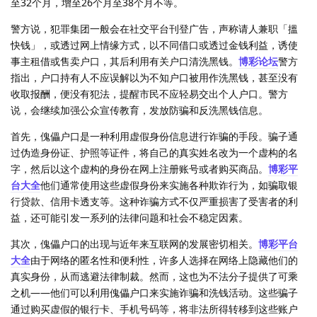
至32个月，增至26个月至38个月不等。
警方说，犯罪集团一般会在社交平台刊登广告，声称请人兼职「搵
快钱」，或透过网上情缘方式，以不同借口或透过金钱利益，诱使
事主租借或售卖户口，其后利用有关户口清洗黑钱。
博彩论坛
警方
指出，户口持有人不应误解以为不知户口被用作洗黑钱，甚至没有
收取报酬，便没有犯法，提醒市民不应轻易交出个人户口。警方
说，会继续加强公众宣传教育，发放防骗和反洗黑钱信息。
首先，傀儡户口是一种利用虚假身份信息进行诈骗的手段。骗子通
过伪造身份证、护照等证件，将自己的真实姓名改为一个虚构的名
字，然后以这个虚构的身份在网上注册账号或者购买商品。
博彩平
台大全
他们通常使用这些虚假身份来实施各种欺诈行为，如骗取银
行贷款、信用卡透支等。这种诈骗方式不仅严重损害了受害者的利
益，还可能引发一系列的法律问题和社会不稳定因素。
其次，傀儡户口的出现与近年来互联网的发展密切相关。
博彩平台
大全
由于网络的匿名性和便利性，许多人选择在网络上隐藏他们的
真实身份，从而逃避法律制裁。然而，这也为不法分子提供了可乘
之机——他们可以利用傀儡户口来实施诈骗和洗钱活动。这些骗子
通过购买虚假的银行卡、手机号码等，将非法所得转移到这些账户