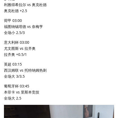
利雅得希拉尔 vs 奥克杜德
奥克杜德 +2.5
荷甲 03:00
福图纳锡塔德 vs 奈梅亨
全场小 2.5/3
意大利杯 03:00
尤文图斯 vs 拉齐奥
拉齐奥 +0.5/1
英超 03:15
西汉姆联 vs 托特纳姆热刺
全场大 3/3.5
葡萄牙杯 03:45
本菲卡 vs 里斯本竞技
全场大 2.5