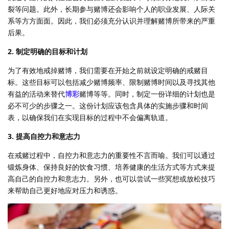
裂等问题。此外，长期参与赌博还会影响个人的职业发展、人际关
系等方方面面。因此，我们必须充分认识并理解赌博所带来的严重
后果。
2. 制定明确的目标和计划
为了有效地戒掉赌博，我们需要在开始之前就设定明确的戒赌目
标。这些目标可以包括减少赌博频率、限制赌博时间以及寻找其他
有益的活动来替代
博彩
赌博等等。同时，制定一份详细的计划也是
必不可少的步骤之一。这份计划应该包含具体的实施步骤和时间
表，以确保我们在实现目标的过程中不会偏离轨道。
3. 提高自控力和意志力
在戒赌过程中，自控力和意志力的重要性不言而喻。我们可以通过
锻炼身体、保持良好的饮食习惯、培养健康的生活方式等方式来提
高自己的自控力和意志力。另外，也可以尝试一些冥想或放松技巧
来帮助自己更好地应对压力和诱惑。