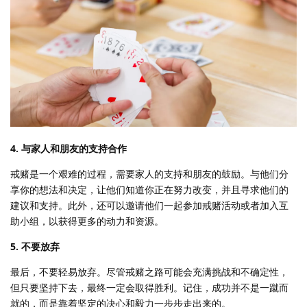
4. 与家人和朋友的支持合作
戒赌是一个艰难的过程，需要家人的支持和朋友的鼓励。与他们分
享你的想法和决定，让他们知道你正在努力改变，并且寻求他们的
建议和支持。此外，还可以邀请他们一起参加戒赌活动或者加入互
助小组，以获得更多的动力和资源。
5. 不要放弃
最后，不要轻易放弃。尽管戒赌之路可能会充满挑战和不确定性，
但只要坚持下去，最终一定会取得胜利。记住，成功并不是一蹴而
就的，而是靠着坚定的决心和毅力一步步走出来的。