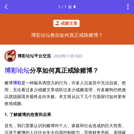
1
/
1
条
戒赌文章
博彩论坛教你如何真正戒除赌博？
博彩论坛平台交流
2023年11月10日
博彩论坛
分享如何真正戒除赌博？
赌博
博彩
是一种极具诱惑力的行为，许多人沉迷其中无法自拔。然
而，无论看过多少戒赌文章或听过多少戒赌道理，许多赌狗仍然难
以摆脱困境并最终走向失败。本文将从以下几个方面探讨如何更有
效地戒赌。
1. 了解赌博的危害和后果
首先，我们需要认识到赌博对个人、家庭和社会造成的巨大危害。
沉迷于赌博的人往往会失去自我控制能力，导致财务危机、亲情破