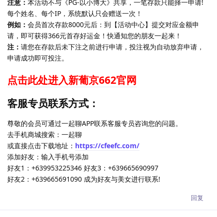
注意：
本活动不与《PG-以小博大》共享，一笔存款只能择一申请!
每个姓名、每个IP，系统默认只会赠送一次！
例如：
会员首次存款8000元后：到【活动中心】提交对应金额申
请，即可获得366元首存好运金！快通知您的朋友一起来！
注：
请您在存款后未下注之前进行申请，投注视为自动放弃申请，
申请成功即可投注。
点击此处进入新葡京662官网
客服专员联系方式：
尊敬的会员可通过一起聊APP联系客服专员咨询您的问题。
去手机商城搜索：一起聊
或直接点击下载地址：
https://cfeefc.com/
添加好友：输入手机号添加
好友1：+639953225346 好友3：+639665690997
好友2：+639665691090 成为好友与美女进行联系!
回复