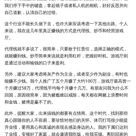
我们停下手中的键盘，拿起镜子或者私人机的相机，好好反思并向
自己道歉，认清自己的过错。
这个行业不能长久做下去，也许大家应该考虑一下其他出路。个人
来说，我在这几年里真正赚钱的方式是代理线、炒币和经营游戏
厅。
代理线就不多说了，很简单，只要敢于扛责任，选择正确的模式，
就能赚到钱。炒币简单来说就是利用杠杆，把握好时机。游戏厅则
是通过活动和输钱的口子来盈利。
另外，建议大家考虑将灰产作为主业，或者至少作为副业，有时也
能赚不少钱。我个人推广了五个月赚了大约100万，游戏厅最高曾一
个月赚过58万，代理线平均每个月赚十几万。有朋友问我为什么不
回国，原因很简单，因为赌瘾难以戒除，每天都在网赌上浪费时间
和金钱，赌博是赢不了的。
此外，提醒大家，出来搞钱的都要有点情商。这个时代，找到那些
真心跟随你的人不容易，要珍惜对他们的关怀。体罚打骂很少能提
升业绩，要用真心和真诚的表现去感染身边的人。我的下属们达到
了业绩，安顿好了家庭，就会邀请我吃饭，给我买烟。离职回家的