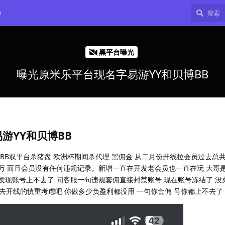
9
黑平台曝光
曝光原米乐平台现名字易游YY和贝博BB
游YY和贝博BB
BB双平台杀猪盘 欧洲杯期间杀代理 黑佣金 从二月份开线拉会员过去总
14万 而且会员没有任何违规记录。新增一直在开发老会员也一直在玩 大哥
发现账号上不去了 问客服一句违规套佣直接封禁账号 现在账号冻结了 没
去开线的慎重考虑吧 你做多少负盈利都没用 一句你套佣 号你都上不去了