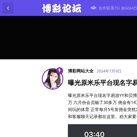
合作联系TG: @GGHZ
博彩网站大全
2024年7月9日
曝光原米乐平台现名字易
曝光原米乐平台现名字易游YY和贝博
万 六月份会员输了30多万 佣金有
间玩的体育 正常每月5号发佣金突然
和客服聊天记录都在这里。劝大家要