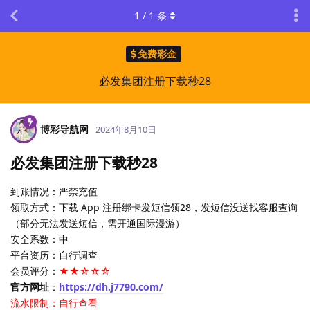
1
/
1
条
免费彩金
必发集团注册下载秒28
博彩导航网
2024年8月10日
必发集团注册下载秒28
到账情况：严禁充值
领取方式：下载 App 注册绑卡发短信领28，发短信没送找客服查询
（部分无法发送短信，需开通国际漫游）
安全系数：中
平台资历：自行调查
会员评分：
★★☆☆☆
官方网址
：
https://dh.j7790.com/
流水限制：自行查看