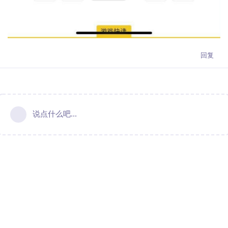
回复
说点什么吧...