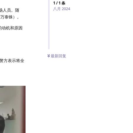
1
/
1
条
八月 2024
场人员。随
0万泰铢）。
的动机和原因
最新回复
警方表示将全