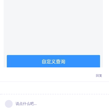
回复
说点什么吧...