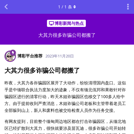
1
/
1
条
博彩新闻与热点
大其力很多诈骗公司都搬了
博彩平台推荐
2023年11月20日
大其力很多诈骗公司都搬了
昨夜，大其力各诈骗园区展开了大动作，纷纷清理国内盘口。这似
乎是中缅联合执法力度加大的迹象，不仅有缅北佤邦和果敢针对诈
骗园区进行的清零行动，昨天木姐诈骗园区也移交了100多人给中
方。由于提前收到严查消息，木姐诈骗公司老板和主管带着老员工
全部躲到山上，新人和废料也被交给检查人员作为任务交接。
有网友提到，目前整个缅甸周边地区都在打击诈骗园区，从缅北地
区已经扩散到大其力，很快就要涉及苗瓦迪，很多诈骗公司开始转