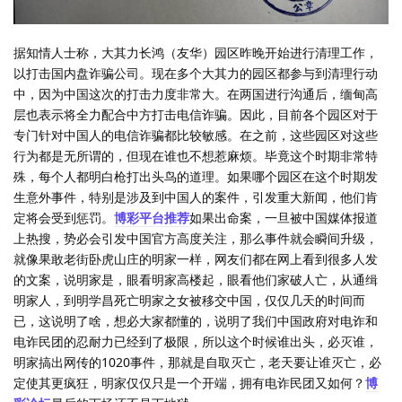
据知情人士称，大其力长鸿（友华）园区昨晚开始进行清理工作，
以打击国内盘诈骗公司。现在多个大其力的园区都参与到清理行动
中，因为中国这次的打击力度非常大。在两国进行沟通后，缅甸高
层也表示将全力配合中方打击电信诈骗。因此，目前各个园区对于
专门针对中国人的电信诈骗都比较敏感。在之前，这些园区对这些
行为都是无所谓的，但现在谁也不想惹麻烦。毕竟这个时期非常特
殊，每个人都明白枪打出头鸟的道理。如果哪个园区在这个时期发
生意外事件，特别是涉及到中国人的案件，引发重大新闻，他们肯
定将会受到惩罚。
博彩平台推荐
如果出命案，一旦被中国媒体报道
上热搜，势必会引发中国官方高度关注，那么事件就会瞬间升级，
就像果敢老街卧虎山庄的明家一样，网友们都在网上看到很多人发
的文案，说明家是，眼看明家高楼起，眼看他们家破人亡，从通缉
明家人，到明学昌死亡明家之女被移交中国，仅仅几天的时间而
已，这说明了啥，想必大家都懂的，说明了我们中国政府对电诈和
电诈民团的忍耐力已经到了极限，所以这个时候谁出头，必灭谁，
明家搞出网传的1020事件，那就是自取灭亡，老天要让谁灭亡，必
定使其更疯狂，明家仅仅只是一个开端，拥有电诈民团又如何？
博