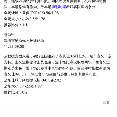
定，连续四场比赛保持不败。两队近况差异明显，机构持续造势主
队，本场恐难有作为。故本场
博彩论坛
看好客队客场拿分。
全场让球：圣保罗SP+0/0.5@1.98
全场大小：小2/2.5@1.78
推荐比分：1:1
哥斯甲
普塔雷纳斯vs阿拉捷伦斯
11/23 09:00
从数据方面来看，初始氛围给到了客队让0.5球低水，给予客队一定
支持。主队近期整体走势低迷，近十场比赛仅取胜两场。而客队近
期走势出色，近十场比赛其中九场保持不败。目前即时指数调整为
客队让0/0.5球，降低客队期望值与热度，掩护其顺利打出。
全场让球：阿拉捷伦斯-0/0.5@2.02
全场大小：小2.5@1.97
推荐比分：0:2
回复