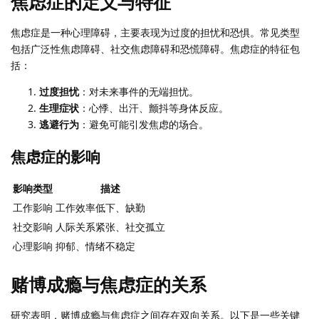
焦虑症的定义与特征
焦虑症是一种心理障碍，主要表现为过度的担忧和恐惧。常见类型
包括广泛性焦虑障碍、社交焦虑障碍和恐慌障碍。焦虑症的特征包
括：
过度担忧
：对未来事件的无端担忧。
生理症状
：心悸、出汗、颤抖等身体反应。
逃避行为
：避免可能引发焦虑的场合。
焦虑症的影响
影响类型
描述
工作影响
工作效率低下、缺勤
社交影响
人际关系紧张、社交孤立
心理影响
抑郁、情绪不稳定
赌博成瘾与焦虑症的关系
研究表明，赌博成瘾与焦虑症之间存在双向关系。以下是一些关键