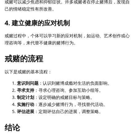
戒赌可以减少焦虑和抑郁症状。许多戒赌者在停止赌博后，发现自
己的情绪稳定性有所改善。
4. 建立健康的应对机制
戒赌过程中，个体可以学习新的应对机制，如运动、艺术创作或心
理咨询等，来代替不健康的赌博行为。
戒赌的流程
以下是戒赌的基本流程：
意识到问题
：认识到赌博成瘾对生活的负面影响。
寻求支持
：寻求心理咨询、参加互助小组等。
制定计划
：设定明确的戒赌目标与策略。
实施行动
：逐步减少赌博行为，寻找替代活动。
评估进展
：定期评估自己的进展，调整策略。
结论