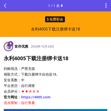
1
/
1
条
免费彩金
永利4005下载注册绑卡送18
首存优惠
2024年10月24日
永利4005下载注册绑卡送18
到账情况：严禁充值
领取方式：下载注册绑卡自动送18。
安全系数：中
平台资历：自行调查
会员评分：
★★☆☆☆
官方网址
：
https://4005.com
流水限制：自行查看