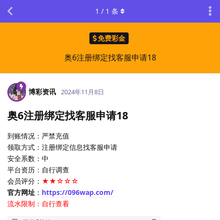
1
/
1
条
免费彩金
奥6注册绑定找客服申请18
博彩资讯
2024年11月8日
奥6注册绑定找客服申请18
到账情况：严禁充值
领取方式：注册绑定信息找客服申请
安全系数：中
平台资历：自行调查
会员评分：
★★☆☆☆
官方网址
：
https://096wap.com/
流水限制：自行查看