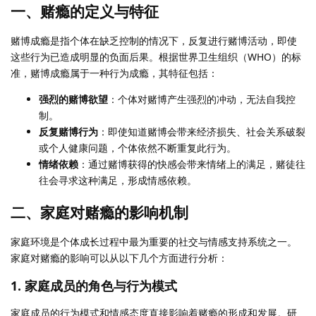
一、赌瘾的定义与特征
赌博成瘾是指个体在缺乏控制的情况下，反复进行赌博活动，即使
这些行为已造成明显的负面后果。根据世界卫生组织（WHO）的标
准，赌博成瘾属于一种行为成瘾，其特征包括：
强烈的赌博欲望
：个体对赌博产生强烈的冲动，无法自我控
制。
反复赌博行为
：即使知道赌博会带来经济损失、社会关系破裂
或个人健康问题，个体依然不断重复此行为。
情绪依赖
：通过赌博获得的快感会带来情绪上的满足，赌徒往
往会寻求这种满足，形成情感依赖。
二、家庭对赌瘾的影响机制
家庭环境是个体成长过程中最为重要的社交与情感支持系统之一。
家庭对赌瘾的影响可以从以下几个方面进行分析：
1.
家庭成员的角色与行为模式
家庭成员的行为模式和情感态度直接影响着赌瘾的形成和发展。研