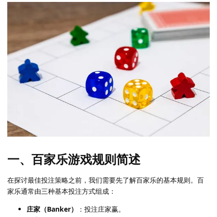
一、百家乐游戏规则简述
在探讨最佳投注策略之前，我们需要先了解百家乐的基本规则。百
家乐通常由三种基本投注方式组成：
庄家（Banker）
：投注庄家赢。