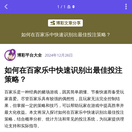
1
/
1
条
博彩文章分享
如何在百家乐中快速识别出最佳投注策略？
博彩平台大全
2024年12月26日
如何在百家乐中快速识别出最佳投注
策略？
百家乐是一种经典的赌场游戏，因其简单易懂、节奏快速而备受玩
家喜爱。尽管百家乐具有较强的偶然性，且玩家无法完全控制结
果，但掌握一定的策略和技巧，可以帮助玩家在游戏中提高胜率并
最大化收益。本文将深入探讨如何在百家乐中快速识别出最佳投注
策略，结合概率分析、统计方法和常见的投注系统，为玩家提供理
论支持和实际指导。