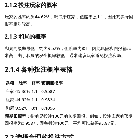
2.1.2 投注玩家的概率
玩家的胜率约为44.62%，稍低于庄家，但赔率是1:1，因此其实际回
报率相对较高。
2.1.3 和局的概率
和局的概率最低，约为9.52%，但赔率为8:1，因此风险和回报都非
常高。由于和局的发生概率较低，通常建议玩家避免投注和局。
2.1.4 各种投注概率表格
选项
胜率
赔率
预期回报率
庄家
45.86%
1:1
0.9587
玩家
44.62%
1:1
0.9824
和局
9.52%
8:1
0.1056
预期回报率
：指的是投注100元的长期回报。例如，投注庄家的预期
回报率为0.9587，即每投注100元，平均可以获得95.87元。
2.2 选择合理的投注方式