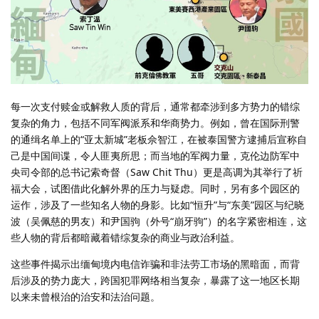
每一次支付赎金或解救人质的背后，通常都牵涉到多方势力的错综
复杂的角力，包括不同军阀派系和华商势力。例如，曾在国际刑警
的通缉名单上的“亚太新城”老板佘智江，在被泰国警方逮捕后宣称自
己是中国间谍，令人匪夷所思；而当地的军阀力量，克伦边防军中
央司令部的总书记索奇督（Saw Chit Thu）更是高调为其举行了祈
福大会，试图借此化解外界的压力与疑虑。同时，另有多个园区的
运作，涉及了一些知名人物的身影。比如“恒升”与“东美”园区与纪晓
波（吴佩慈的男友）和尹国驹（外号“崩牙驹”）的名字紧密相连，这
些人物的背后都暗藏着错综复杂的商业与政治利益。
这些事件揭示出缅甸境内电信诈骗和非法劳工市场的黑暗面，而背
后涉及的势力庞大，跨国犯罪网络相当复杂，暴露了这一地区长期
以来未曾根治的治安和法治问题。