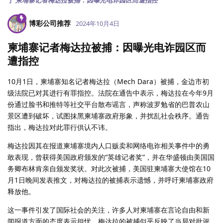
于
柬埔寨记者梅达拉被捕：因曝光电诈园区而遭指控
博彩公司推荐
2024年10月4日
柬埔寨记者梅达拉被捕：因曝光电诈园区而
遭指控
10月1日，柬埔寨知名记者梅达拉（Mech Dara）被捕，金边市初
级法院已对其进行有罪指控。法院在通告中表示，梅达拉在今年9月
份通过脸书和推特等社交平台散布谣言，声称波罗勉省的巴普农山
景区遭到破坏，试图抹黑柬埔寨政府形象，并扰乱社会秩序。通告
指出，梅达拉对此罪行供认不讳。
梅达拉因其在报道柬埔寨境内人口贩卖和网络电诈相关事件中的勇
敢表现，曾获得美国政府颁发的“英雄记者奖”，并在华盛顿由美国国
务卿布林肯亲自颁发奖状。对此次被捕，美国驻柬埔寨大使馆在10
月1日晚间发表推文，对梅达拉的被捕表示遗憾，并呼吁柬埔寨政府
释放他。
这一事件引发了国际社会的关注，许多人对柬埔寨在言论自由和新
闻报道方面的态度表示担忧。梅达拉的被捕似乎反映了当局对批评