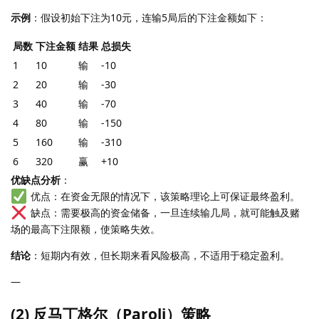
示例
：假设初始下注为10元，连输5局后的下注金额如下：
局数
下注金额
结果
总损失
1
10
输
-10
2
20
输
-30
3
40
输
-70
4
80
输
-150
5
160
输
-310
6
320
赢
+10
优缺点分析
：
优点：在资金无限的情况下，该策略理论上可保证最终盈利。
缺点：需要极高的资金储备，一旦连续输几局，就可能触及赌
场的最高下注限额，使策略失效。
结论
：短期内有效，但长期来看风险极高，不适用于稳定盈利。
—
(2) 反马丁格尔（Paroli）策略