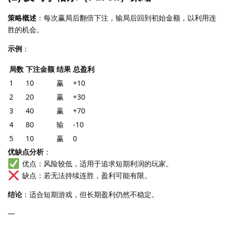
策略概述
：每次赢局后翻倍下注，输局后回到初始金额，以利用连
胜的机会。
示例
：
局数
下注金额
结果
总盈利
1
10
赢
+10
2
20
赢
+30
3
40
赢
+70
4
80
输
-10
5
10
赢
0
优缺点分析
：
优点：风险较低，适用于追求短期利润的玩家。
缺点：若无法持续连胜，盈利可能有限。
结论
：适合短期游戏，但长期盈利仍然不稳定。
—