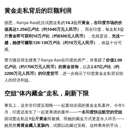
黄金走私背后的巨额利润
据悉，Ranya Rao此次试图走私的
14.2公斤黄金，在印度市场的价
值高达1.256亿卢比（约1040万元人民币）
。而在印度，每走私
1公
斤黄金即可获利10万卢比（约8300元人民币）
，也就是说，
光这一
趟，她便可赚取120-130万卢比（约10万元人民币）
，收益十分可
观。
警方随后突击搜查了Ranya Rao在印度的房产，并查获了
价值2.06
亿卢比（约1700万元人民币）的黄金首饰
，以及
2.67亿卢比（约
2200万元人民币）的印度货币
，进一步揭示了印度黄金走私背后惊
人的经济利益。
空姐“体内藏金”走私，刷新下限
事实上，这并非印度近期唯一一起轰动全国的黄金走私案件。今年5
月，印度还发生了一起更离谱的案件——
一名印度快运航空的空姐
因试图走私近
1公斤黄金
而被捕。而她的藏金方式更是令人咋舌——
她竟然
将黄金藏入直肠内
，试图以此瞒过安检。这种离奇的手法，