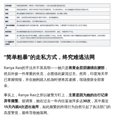
“简单粗暴”的走私方式，终究难逃法网
Ranya Rao的手法并不算高明——她只是
将黄金层层缠绕在腰部
，
然后外披一件厚重的夹克，企图借此蒙混过关。然而，印度海关早
已掌握情报，并在她刚踏入机场时便将其逮捕，现场搜获全部黄
金。
事实上，Ranya Rao之所以被警方盯上，
主要是因为她的出行记录
异常频繁
。据调查，她在过去一年内往返迪拜多达
30次
，其中最近
15天内就4次进出迪拜
，如此频繁的跨境行为自然引起了执法部门的
高度警觉，最终导致她落网。