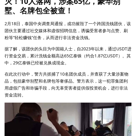
灭！10人落网，涉案65亿，豪华别
墅、名牌包全被查！
2月18日，泰国中央调查局通报，成功摧毁了一个跨国洗钱团伙，该
团伙主要通过社交媒体和虚假招聘信息，诱骗受害者参与点赞、刷
粉等“轻松赚钱”任务，从而进行非法资金洗钱。
据了解，该团伙的头目为中国籍人士，自2023年以来，通过USDT进
行资金交易，累计洗钱金额高达65亿泰铢（约合1.87亿USDT）。其
中，29亿泰铢已经被兑换成现金。
在此次行动中，警方共抓捕了10名团伙成员，并查获了大量涉案物
品，包括豪华别墅和名牌包等奢侈品。警方表示，这一犯罪集团利
用虚假广告和诈骗手段，向无辜受害者提供假投资机会，进行非法
资金流转。