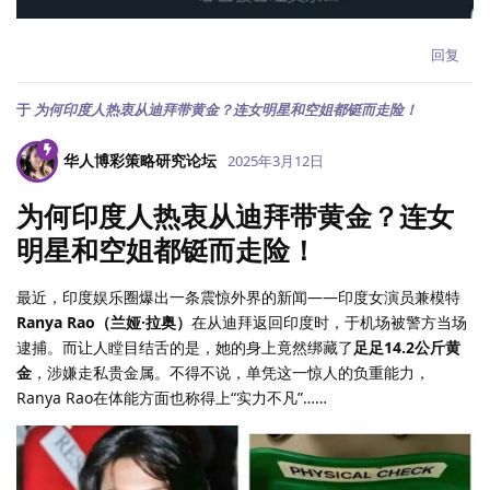
回复
于
为何印度人热衷从迪拜带黄金？连女明星和空姐都铤而走险！
华人博彩策略研究论坛
2025年3月12日
为何印度人热衷从迪拜带黄金？连女
明星和空姐都铤而走险！
最近，印度娱乐圈爆出一条震惊外界的新闻——印度女演员兼模特
Ranya Rao（兰娅·拉奥）
在从迪拜返回印度时，于机场被警方当场
逮捕。而让人瞠目结舌的是，她的身上竟然绑藏了
足足14.2公斤黄
金
，涉嫌走私贵金属。不得不说，单凭这一惊人的负重能力，
Ranya Rao在体能方面也称得上“实力不凡”……