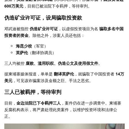
600万美元
，目前已被法院下令羁押，等待审判。
伪造矿业许可证，设局骗取投资款
邓武迪被指控
伪造矿业许可证
，以虚假投资项目为名
骗取多名中国
投资者的资金
。除他之外，涉案人员还包括：
海昆少校
（军官）
英萨伦
（翻译协调员）
三人均被控
腐败、滥用职权、伪造公文及使用假文件
。
据柬埔寨媒体报道，单单是
翻译英萨伦
，就骗取了中国投资者
14万
美元
，可见该诈骗案涉及金额之巨、手法之恶劣。
三人已被羁押，等待审判
目前，
金边法院已下令羁押三人
，案件仍在进一步调查中。柬埔寨
反腐机构表示，将严肃处理此类案件，以维护投资环境和法律公
正。