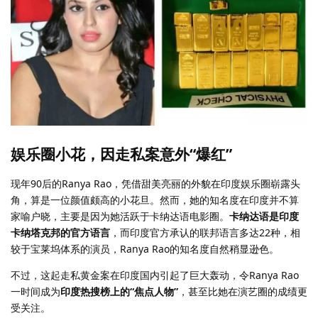
娱乐圈小花，因走私案意外“爆红”
现年90后的Ranya Rao，凭借甜美亮丽的外貌在印度娱乐圈崭露头
角，算是一位颜值颇高的小花旦。然而，她的知名度在印度并不算
家喻户晓，主要是因为她活跃于卡纳达语电影圈。
卡纳达语是印度
卡纳塔克邦的官方语言
，而印度官方承认的联邦语言多达22种，相
较于宝莱坞体系的演员，Ranya Rao的知名度自然稍显逊色。
不过，这起走私黄金案在印度国内引起了巨大轰动，令Ranya Rao
一时间成为
印度热搜榜上的“焦点人物”
，甚至比她在演艺圈的成绩更
受关注。