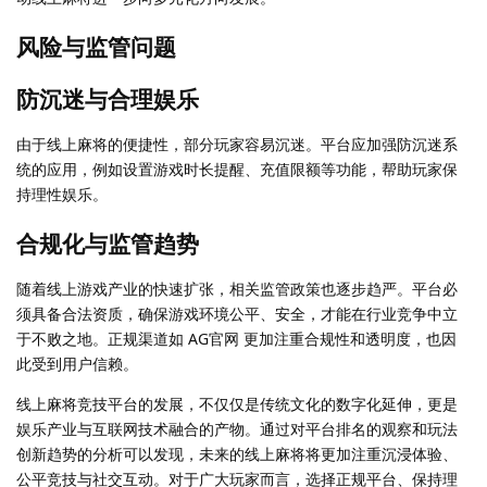
风险与监管问题
防沉迷与合理娱乐
由于线上麻将的便捷性，部分玩家容易沉迷。平台应加强防沉迷系
统的应用，例如设置游戏时长提醒、充值限额等功能，帮助玩家保
持理性娱乐。
合规化与监管趋势
随着线上游戏产业的快速扩张，相关监管政策也逐步趋严。平台必
须具备合法资质，确保游戏环境公平、安全，才能在行业竞争中立
于不败之地。正规渠道如 AG官网 更加注重合规性和透明度，也因
此受到用户信赖。
线上麻将竞技平台的发展，不仅仅是传统文化的数字化延伸，更是
娱乐产业与互联网技术融合的产物。通过对平台排名的观察和玩法
创新趋势的分析可以发现，未来的线上麻将将更加注重沉浸体验、
公平竞技与社交互动。对于广大玩家而言，选择正规平台、保持理