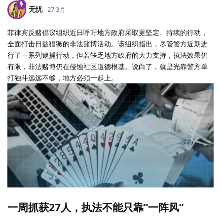
无忧
27 3月
菲律宾反赌倡议组织近日呼吁地方政府采取更坚定、持续的行动，
全面打击日益猖獗的非法赌博活动。该组织指出，尽管警方近期进
行了一系列逮捕行动，但若缺乏地方政府的大力支持，执法效果仍
有限，非法赌博仍在侵蚀社区道德根基。说白了，就是光靠警方单
打独斗远远不够，地方必须一起上。
一周抓获27人，执法不能只靠“一阵风”