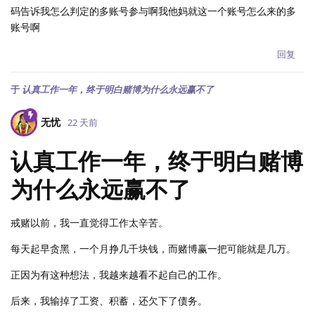
码告诉我怎么判定的多账号参与啊我他妈就这一个账号怎么来的多
账号啊
回复
于
认真工作一年，终于明白赌博为什么永远赢不了
无忧
22 天前
认真工作一年，终于明白赌博
为什么永远赢不了
戒赌以前，我一直觉得工作太辛苦。
每天起早贪黑，一个月挣几千块钱，而赌博赢一把可能就是几万。
正因为有这种想法，我越来越看不起自己的工作。
后来，我输掉了工资、积蓄，还欠下了债务。