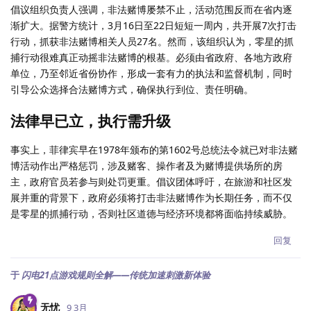
倡议组织负责人强调，非法赌博屡禁不止，活动范围反而在省内逐
渐扩大。据警方统计，3月16日至22日短短一周内，共开展7次打击
行动，抓获非法赌博相关人员27名。然而，该组织认为，零星的抓
捕行动很难真正动摇非法赌博的根基。必须由省政府、各地方政府
单位，乃至邻近省份协作，形成一套有力的执法和监督机制，同时
引导公众选择合法赌博方式，确保执行到位、责任明确。
法律早已立，执行需升级
事实上，菲律宾早在1978年颁布的第1602号总统法令就已对非法赌
博活动作出严格惩罚，涉及赌客、操作者及为赌博提供场所的房
主，政府官员若参与则处罚更重。倡议团体呼吁，在旅游和社区发
展并重的背景下，政府必须将打击非法赌博作为长期任务，而不仅
是零星的抓捕行动，否则社区道德与经济环境都将面临持续威胁。
回复
于
闪电21点游戏规则全解——传统加速刺激新体验
无忧
9 3月