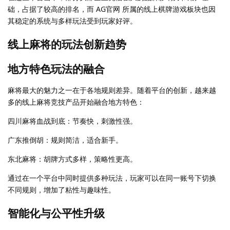
础，占据了较高的排名，而 AG官网 所属的线上棋牌游戏板块也因
其稳定的系统与多样玩法受到玩家好评。
线上麻将的玩法创新趋势
地方特色玩法的融合
麻将最大的魅力之一在于各地规则差异。随着平台的创新，越来越
多的线上麻将竞技产品开始融合地方特色：
四川麻将血战到底：节奏快，刺激性强。
广东推倒胡：规则简洁，适合新手。
东北麻将：胡牌方式多样，策略性更高。
通过在一个平台中同时提供多种玩法，玩家可以在同一账号下切换
不同规则，增加了粘性与趣味性。
智能化与公平性升级