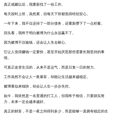
真正戒赌以后，我重新找了一份工作。
每天按时上班，虽然累，但每天下班都觉得特别安心。
一年下来，我不仅还掉了一部分债务，还重新攒下了一点积蓄。
回头看，我终于明白赌博为什么永远赢不了。
因为赌博不仅输钱，还会让人失去耐心。
它让人觉得赚钱一定要快，甚至开始厌恶那些需要长期坚持的事
情。
可真正改变生活的，从来不是运气，而是日复一日的努力。
工作虽然不会让人一夜暴富，却能让生活越来越稳定。
赌博看似来钱快，却会让人生一步步失控。
如今，我依然是一名普通的打工人，但我终于相信，只要踏实努
力，未来一定会越来越好。
真正的财富，不是一夜之间得到多少，而是能够一直拥有稳定的生