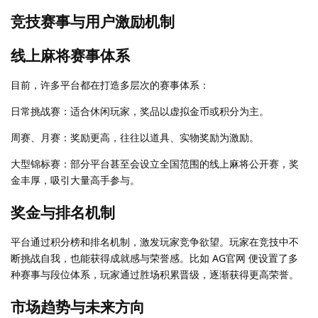
竞技赛事与用户激励机制
线上麻将赛事体系
目前，许多平台都在打造多层次的赛事体系：
日常挑战赛：适合休闲玩家，奖品以虚拟金币或积分为主。
周赛、月赛：奖励更高，往往以道具、实物奖励为激励。
大型锦标赛：部分平台甚至会设立全国范围的线上麻将公开赛，奖
金丰厚，吸引大量高手参与。
奖金与排名机制
平台通过积分榜和排名机制，激发玩家竞争欲望。玩家在竞技中不
断挑战自我，也能获得成就感与荣誉感。比如 AG官网 便设置了多
种赛事与段位体系，玩家通过胜场积累晋级，逐渐获得更高荣誉。
市场趋势与未来方向