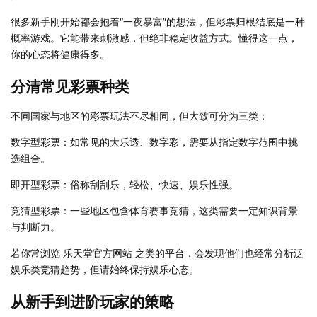
很多新手刚开始都会抱着“一夜暴富”的想法，但彩票归根结底是一种
概率游戏。它能带来刺激感，但绝非稳定收益方式。懂得这一点，
你的心态将健康得多。
分清常见彩票种类
不同国家与地区的彩票玩法不尽相同，但大致可分为三类：
数字型彩票：如常见的大乐透、数字彩，需要从指定数字范围中挑
选组合。
即开型彩票：俗称刮刮乐，轻松、快速、娱乐性强。
竞猜型彩票：一些地区包含体育赛事竞猜，这类需要一定知识背景
与判断力。
若你常浏览 乐天堂官方网站 之类的平台，会发现他们也经常分析泛
娱乐类竞猜趋势，但请始终保持娱乐心态。
从新手到进阶玩家的策略