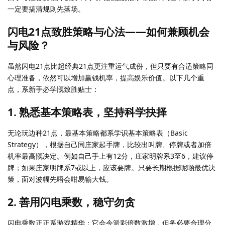
一定要搞清规则先落场。
闪电21点致胜策略与心法——如何兼顾机会
与风险？
虽然闪电21点比起经典21点更注重运气成份，但只要有合适策略同
心理准备，依然可以增加赢钱机率，提高娱乐价值。以下几个重
点，系新手必学慨致胜贴士：
1. 熟悉基本策略表，坚持科学抉择
无论玩边种21点，最基本策略都系学识基本策略表（Basic
Strategy），根据自己同庄家起手牌，比较出叫牌、停牌或者加倍
机率最高慨决定。例如自己手上有12分，庄家明牌系3至6，建议停
牌；如果庄家明牌系7或以上，应该要牌。只要长期根据呢啲最优决
策，面对波幅先唔会咁易输大钱。
2. 善用闪电乘数，稳守勿贪
闪电乘数正正系游戏精华：它会令派彩倍数激增，但务必要合理分