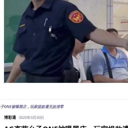
台子ONE被曝黑庄，玩家提款遭无故清零
博彩通
2025年3月20日