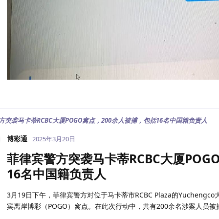
方突袭马卡蒂RCBC大厦POGO窝点，200余人被捕，包括16名中国籍负责人
博彩通
2025年3月20日
菲律宾警方突袭马卡蒂RCBC大厦POG
16名中国籍负责人
3月19日下午，菲律宾警方对位于马卡蒂市RCBC Plaza的Yuchen
宾离岸博彩（POGO）窝点。在此次行动中，共有200余名涉案人员被