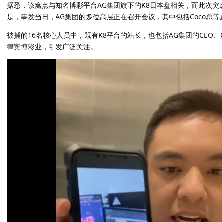
据悉，该窝点与知名博彩平台AG集团旗下的K8日本盘相关，而此次
是，事发当日，AG集团的多位高层正在召开会议，其中包括Coco总等
被捕的16名核心人员中，既有K8平台的站长，也包括AG集团的CEO、
律宾博彩业，引发广泛关注。