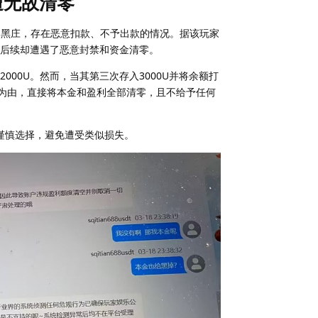
遭无故清零
疑似为黑庄，存在恶意扣款、不予出款的情况。据该玩家
但后续却遭遇了恶意封禁和资金清零。
000U。然而，当其第三次存入3000U并将余额打
利”为由，直接将本金和盈利全部清零，且不给予任何
谨慎选择，避免遭受类似损失。