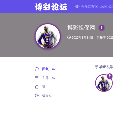
合作联系TG: @GGHZ
博彩担保网
2025年3月31日
注册于
20
于
泰警方捣
回复
42
主题
42
赞
被提及