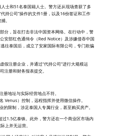
籍人士和51名泰国籍人士。警方还从现场查获了多
“代持公司”操作的文件1册，以及16份签证和工作
逮捕。
行动的一部分，旨在打击非法中国资本网络。在行动中，警
部红色通缉令（Red Notice）及涉嫌侵吞中国
1年逃往泰国后，成立了安家国际有限公司，专门欺骗
虚假注册企业，并通过“代持公司”进行大规模运
司注册和财务报表提交。
注册地址与实际经营地点不符。
 Venus）控制，远程指挥并使用微信操作。
业的限制，涉足泰国人专属行业，甚至购买房产。
过1.5亿泰铢。此外，警方还在一个商业区市场内
实际上并无运营。