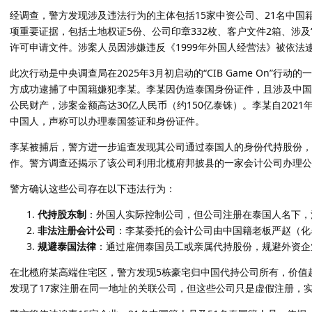
经调查，警方发现涉及违法行为的主体包括15家中资公司、21名中国
项重要证据，包括土地权证5份、公司印章332枚、客户文件2箱、涉及
许可申请文件。涉案人员因涉嫌违反《1999年外国人经营法》被依法
此次行动是中央调查局在2025年3月初启动的“CIB Game On”
方成功逮捕了中国籍嫌犯李某。李某因伪造泰国身份证件，且涉及中国公安
公民财产，涉案金额高达30亿人民币（约150亿泰铢）。李某自202
中国人，声称可以办理泰国签证和身份证件。
李某被捕后，警方进一步追查发现其公司通过泰国人的身份代持股份，
作。警方调查还揭示了该公司利用北榄府邦披县的一家会计公司办理公
警方确认这些公司存在以下违法行为：
代持股东制
：外国人实际控制公司，但公司注册在泰国人名下，
非法注册会计公司
：李某委托的会计公司由中国籍老板严赵（化名
规避泰国法律
：通过雇佣泰国员工或亲属代持股份，规避外资企
在北榄府某高端住宅区，警方发现5栋豪宅归中国代持公司所有，价值超
发现了17家注册在同一地址的关联公司，但这些公司只是虚假注册，