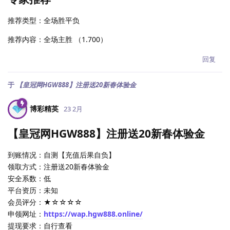
推荐类型：全场胜平负
推荐内容：全场主胜 （1.700）
回复
于
【皇冠网HGW888】注册送20新春体验金
博彩精英
23 2月
【皇冠网HGW888】注册送20新春体验金
到账情况：自测【充值后果自负】
领取方式：注册送20新春体验金
安全系数：低
平台资历：未知
会员评分：★☆☆☆☆
申领网址：
https://wap.hgw888.online/
提现要求：自行查看