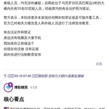
泰籍人员，均无涉诈嫌疑；后两处位于乌茨罗分区高巴斯边2村的大
楼内共有55名印尼籍人员，经核查均持有合法护照与签证。
警方表示，本轮排查并未发现任何网诈犯罪证据及可疑作案工具，
官方已对相关大楼负责人和外籍人员进行了法律宣传教育。
有合法证件和签证
身边没有电脑及大量手机
我知道你之前做这个
但现在你没做 没有证据
就对你进行法制教育宣传
回复
于
🇺🇸 05-10 07:40 🇺🇸美职联 亚特兰大联VS皇家盐湖城
博彩精英
9 5月
核心看点