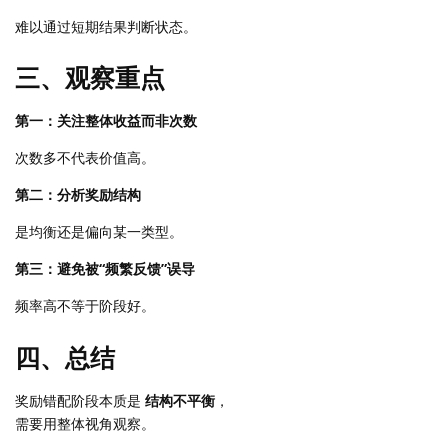
难以通过短期结果判断状态。
三、观察重点
第一：关注整体收益而非次数
次数多不代表价值高。
第二：分析奖励结构
是均衡还是偏向某一类型。
第三：避免被“频繁反馈”误导
频率高不等于阶段好。
四、总结
奖励错配阶段本质是
结构不平衡
，
需要用整体视角观察。