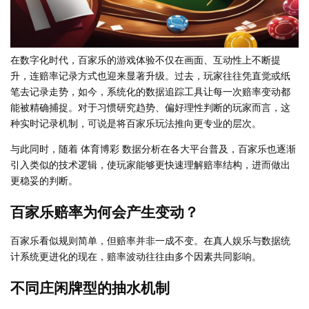
在数字化时代，百家乐的游戏体验不仅在画面、互动性上不断提
升，连赔率记录方式也迎来显著升级。过去，玩家往往凭直觉或纸
笔去记录走势，如今，系统化的数据追踪工具让每一次赔率变动都
能被精确捕捉。对于习惯研究趋势、偏好理性判断的玩家而言，这
种实时记录机制，可说是将百家乐玩法推向更专业的层次。
与此同时，随着 体育博彩 数据分析在各大平台普及，百家乐也逐渐
引入类似的技术逻辑，使玩家能够更快速理解赔率结构，进而做出
更稳妥的判断。
百家乐赔率为何会产生变动？
百家乐看似规则简单，但赔率并非一成不变。在真人娱乐与数据统
计系统更进化的现在，赔率波动往往由多个因素共同影响。
不同庄闲牌型的抽水机制