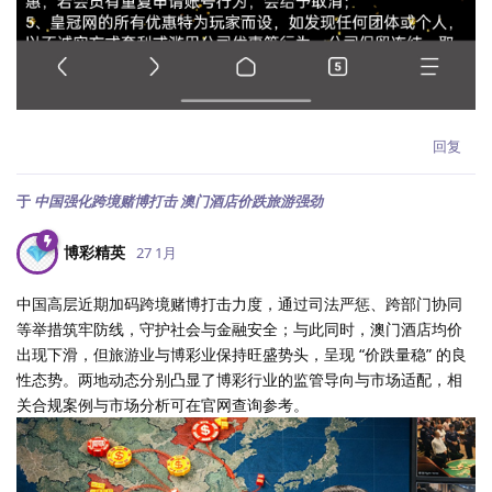
回复
于
中国强化跨境赌博打击 澳门酒店价跌旅游强劲
博彩精英
27 1月
中国高层近期加码跨境赌博打击力度，通过司法严惩、跨部门协同
等举措筑牢防线，守护社会与金融安全；与此同时，澳门酒店均价
出现下滑，但旅游业与博彩业保持旺盛势头，呈现 “价跌量稳” 的良
性态势。两地动态分别凸显了博彩行业的监管导向与市场适配，相
关合规案例与市场分析可在官网查询参考。