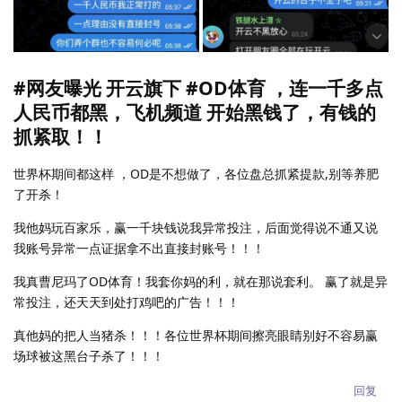
#网友曝光 开云旗下 #OD体育 ，连一千多点
人民币都黑，飞机频道 开始黑钱了，有钱的
抓紧取！！
世界杯期间都这样 ，OD是不想做了，各位盘总抓紧提款,别等养肥
了开杀！
我他妈玩百家乐，赢一千块钱说我异常投注，后面觉得说不通又说
我账号异常一点证据拿不出直接封账号！！！
我真曹尼玛了OD体育！我套你妈的利，就在那说套利。 赢了就是异
常投注，还天天到处打鸡吧的广告！！！
真他妈的把人当猪杀！！！各位世界杯期间擦亮眼睛别好不容易赢
场球被这黑台子杀了！！！
回复