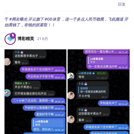
回复
于
#网友曝光 开云旗下 #OD体育 ，连一千多点人民币都黑，飞机频道 开
始黑钱了，有钱的抓紧取！！
博彩精英
21 6月