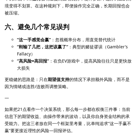
境变得不划算。在这种规则下，即便操作完全正确，长期回报也会
被压缩。
六、避免几个常见误判
“这一手感觉会赢”
：忽视概率分布，用直觉替代统计
“刚输了几把，这把该赢了”
：典型的赌徒谬误（Gambler’s
Fallacy）
“高风险=高回报”
：在负EV游戏中，提高风险往往只是更快放
大损失
更稳健的思路是：只在
期望值支持
的情况下承担额外风险，而不是
因为情绪或连胜/连败而调整策略。
—
如果把21点看作一个决策系统，那么每一步都在权衡三件事：当前
信息下的期望收益、由操作带来的波动，以及你自身资金结构的承
受能力。把这三者放在同一个框架里考量，比单纯追求“这一手赢不
赢”要更接近理性的风险—回报评估。