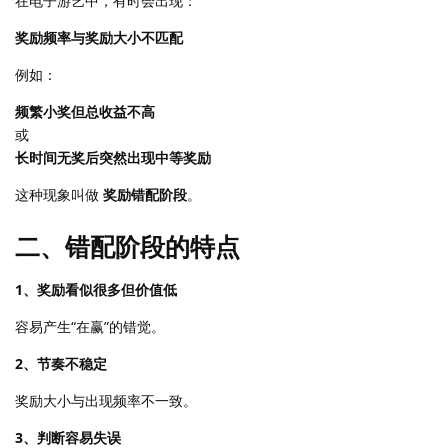
在电子游艺中，有时会出现：
奖励频率与奖励大小不匹配
例如：
频繁小奖但总收益不高
或
长时间无奖后突然出现中等奖励
这种现象叫做
奖励错配阶段
。
二、错配阶段的特点
1、奖励看似很多但价值低
容易产生“在赢”的错觉。
2、节奏不稳定
奖励大小与出现频率不一致。
3、判断容易失误