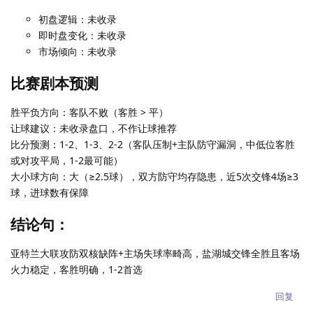
初盘逻辑：未收录
即时盘变化：未收录
市场倾向：未收录
比赛剧本预测
胜平负方向：客队不败（客胜 > 平）
让球建议：未收录盘口，不作让球推荐
比分预测：1-2、1-3、2-2（客队压制+主队防守漏洞，中低位客胜
或对攻平局，1-2最可能）
大小球方向：大（≥2.5球），双方防守均存隐患，近5次交锋4场≥3
球，进球数有保障
结论句：
亚特兰大联攻防双核缺阵+主场失球率畸高，盐湖城交锋全胜且客场
火力稳定，客胜明确，1-2首选
回复