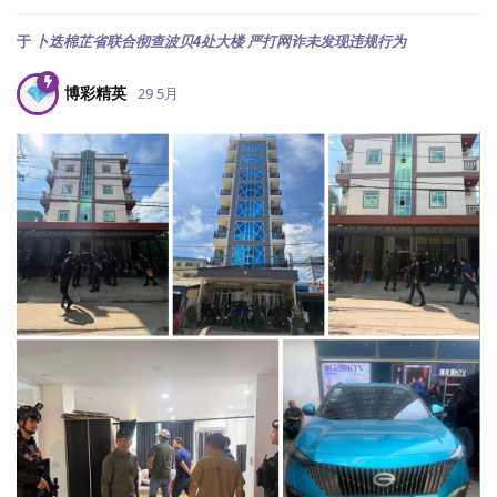
于
卜迭棉芷省联合彻查波贝4处大楼 严打网诈未发现违规行为
博彩精英
29 5月