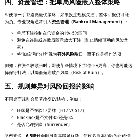
四、资金管理：把单局风险嵌入整体策略
即便每一手都遵循最优策略，如果投注规模失控，整体回报仍可能
为负。专业视角通常引入
资金管理（Bankroll Management）
：
单局下注控制在总资金的1%–5%区间
避免在连胜或连败后随意放大下注（防止情绪驱动的风险暴
露）
将“加倍”和“分牌”视为
额外风险敞口
，而不仅是操作选项
例如，在资金较紧张时，即使某些情境下“加倍”EV更高，你也可能选
择保守打法，以降低短期破产风险（Risk of Ruin）。
五、规则差异对风险回报的影响
不同桌面规则会显著改变EV结构，例如：
庄家是否在软17要牌（H17 vs S17）
Blackjack是否支付3:2还是6:5
是否允许投降（Surrender）
举例来说，
6:5赔付
会明显提高赌场优势，使许多原本边际为正的情