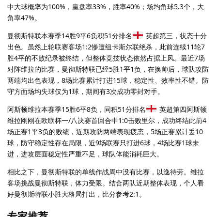
中大球概率为100%，赢盘率33%，胜率40%；场均角球5.3个，大
角率47%。
曼彻斯特联本赛季14胜9平6负积51分排名
󠁧󠁢󠁥󠁮󠁧󠁿 英超第三，状态十分
出色。虽然上轮联赛客场1:2惨遭纽卡斯尔联绝杀，此前连续11轮7
胜4平的不败纪录被终结，但整体竞技状态依然占据上风。最近7场
对阵维拉的比赛，曼彻斯特联已经5胜1平1负，在换帅后，球队攻防
两端均出色表现，8场比赛累计打进15球，稳定性、效率性不错。防
守方面场均失球仅为1球，期间有3次成功零封对手。
阿斯顿维拉本赛季15胜6平8负，同积51分排名
󠁧󠁢󠁥󠁮󠁧󠁿 英超第四阿斯顿
维拉刚刚在欧联杯一/八决赛首回合中1:0击败里尔，成功终结此前4
场正赛1平3负的败绩，近期攻防两端表现疲态，5场正赛累计丢10
球，防守稳定性存在局限，近9场联赛只打进6球，4场比赛1球未
进，进攻层面稳定性严重不足，球队体能消耗巨大。
相比之下，曼彻斯特联的单线作战周中没有比赛，以逸待劳。维拉
客场挑战曼彻斯特联，体力受限。结合两队近期整体表现，个人看
好曼彻斯特联小胜大格局打出，比分参考2:1。
专家推荐