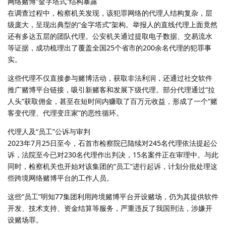
网络赌博“金字塔式”结构暴露
在调查过程中，检察机关发现，该犯罪网络的代理人结构复杂，层
级庞大，呈现出典型的“金字塔式”架构。举报人的直线代理上面竟然
还有多达五层的团队代理。公安机关通过提取电子数据、交易流水
等证据，成功梳理出了覆盖全国25个省市的200余名代理的犯罪事
实。
这些代理不仅直接参与赌博活动，获取非法利润，还通过社交软件
推广赌博平台链接，吸引新赌客和发展下级代理。部分代理通过“拉
人头”获取佣金，甚至在短时间内赚取了百万元收益，形成了一个“赌
客变代理、代理变庄家”的恶性循环。
代理人及“员工”公诉与审判
2023年7月25日至今，石首市检察院已陆续对245名代理依法提起公
诉，法院至今已对230名代理作出判决，15名案件正在审理中。与此
同时，检察机关也开始对该集团的“员工”进行起诉，计划分批处理这
些跨境网络赌博平台的工作人员。
这些“员工”明知77集团利用跨境赌博平台开设赌场，仍为其提供软件
开发、技术支持、资金结算等服务，严重违反了我国刑法，涉嫌开
设赌场罪。