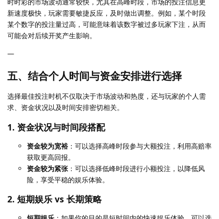
时时彩的市场波动通常较快，尤其在高峰时段，市场的投注信息更
新速度极快，玩家需要敏捷反应，及时做出调整。例如，某个时段
某个数字的投注量过高，可能意味着该数字被过多玩家下注，从而
可能会对后续开奖产生影响。
—
五、结合个人时间与资金安排进行选择
选择最佳投注时机不仅取决于市场波动和热度，还与玩家的个人需
求、资金状况以及时间安排密切相关。
1.
资金状况与时间段搭配
资金较为宽裕
：可以选择高峰时段参与大额投注，利用高赔率
获取更高回报。
资金较为紧张
：可以选择低峰时段进行小额投注，以降低风
险，享受平稳的娱乐体验。
2.
短期娱乐 vs 长期策略
短期娱乐
：如果你的目的是短时间内的快速娱乐体验，可以选