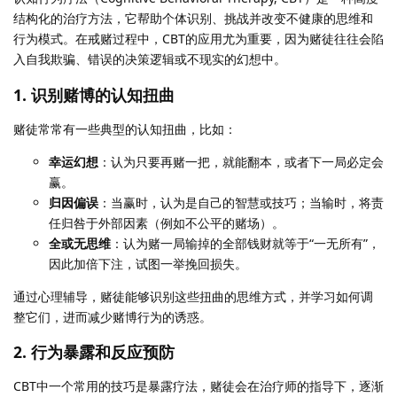
结构化的治疗方法，它帮助个体识别、挑战并改变不健康的思维和
行为模式。在戒赌过程中，CBT的应用尤为重要，因为赌徒往往会陷
入自我欺骗、错误的决策逻辑或不现实的幻想中。
1.
识别赌博的认知扭曲
赌徒常常有一些典型的认知扭曲，比如：
幸运幻想
：认为只要再赌一把，就能翻本，或者下一局必定会
赢。
归因偏误
：当赢时，认为是自己的智慧或技巧；当输时，将责
任归咎于外部因素（例如不公平的赌场）。
全或无思维
：认为赌一局输掉的全部钱财就等于“一无所有”，
因此加倍下注，试图一举挽回损失。
通过心理辅导，赌徒能够识别这些扭曲的思维方式，并学习如何调
整它们，进而减少赌博行为的诱惑。
2.
行为暴露和反应预防
CBT中一个常用的技巧是暴露疗法，赌徒会在治疗师的指导下，逐渐