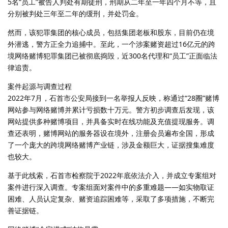
5名“员工”被告人判处有期徒刑，刑期从二年至一年四个月不等，且
分别被判处三年至二年的缓刑，并处罚金。
然而，该犯罪集团的核心成员，包括集团老板和股东，目前仍在境
外潜逃，警方正全力追捕中。至此，一个涉案赌资超过16亿元的跨
境网络赌博犯罪集团已被彻底捣毁，近300名代理和“员工”正面临法
律追责。
案件起源与调查过程
2022年7月，石首市公安局接到一名举报人反映，称通过“28圈”赌博
网站参与网络赌博并累计亏损数十万元。警方初步调查后发现，该
网站提供多种赌博项目，并具备实时在线功能及充值提现服务。调
查还表明，赌博网站的服务器设在境外，注册会员遍布全国，形成
了一个庞大的跨境网络赌博产业链，涉及金额巨大，证据搜集难度
也较大。
基于此线索，石首市检察院于2022年底依法介入，并成立专案组对
案件进行深入调查。专案组面对案件中的多重难题——如实物取证
困难、人员认定复杂、赌资追踪困难等，采取了多项措施，不断完
善证据链。