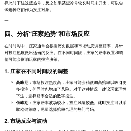
择此时下注这些热号，反之如果某些冷号较长时间未开出，可以尝
试选择它们作为投注对象。
—
四、分析“庄家趋势”和市场反应
在时时彩中，庄家通常会根据历史数据和市场动态调整赔率，并针
对投注热度做出适当的反应。在不同时间段，庄家的赔率设置和调
整可能会影响玩家的投注决策。
1.
庄家在不同时间段的调整
高峰期
：市场投注热度高，庄家可能会稍微调高赔率以吸引更
多投注，但同时也增加了风险。对于这种情况，建议玩家理性
下注，选择赔率合适的数字投注。
低峰期
：庄家赔率波动较小，投注风险较低。此时投注可以采
取稳健策略，尽量选择赔率合理的热门号码。
2.
市场反应与波动