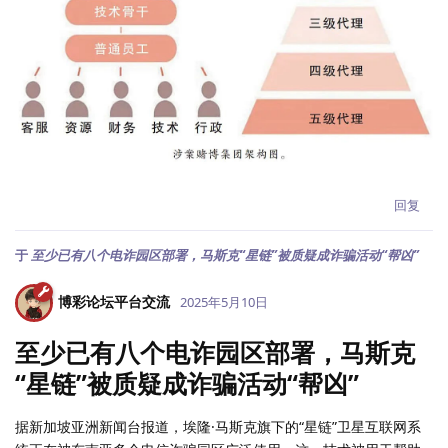
回复
于
至少已有八个电诈园区部署，马斯克“星链”被质疑成诈骗活动“帮凶”
博彩论坛平台交流
2025年5月10日
至少已有八个电诈园区部署，马斯克
“星链”被质疑成诈骗活动“帮凶”
据新加坡亚洲新闻台报道，埃隆·马斯克旗下的“星链”卫星互联网系