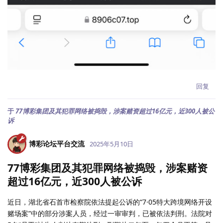
回复
于
77博彩集团及其犯罪网络被捣毁，涉案赌资超过16亿元，近300人被公
诉
博彩论坛平台交流
2025年5月10日
77博彩集团及其犯罪网络被捣毁，涉案赌资
超过16亿元，近300人被公诉
近日，湖北省石首市检察院依法提起公诉的“7·05特大跨境网络开设
赌场案”中的部分涉案人员，经过一审审判，已被依法判刑。法院对