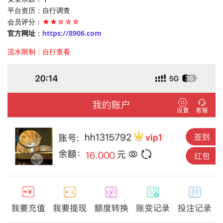
平台资历：自行调查
会员评分：
★★☆☆☆
官方网址
：
https://8906.com
流水限制：自行查看