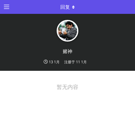
回复
赌神
13 1月
注册于
11 1月
暂无内容